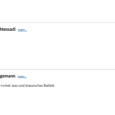
htessadi
mehr...
agemann
mehr...
richet Jazz und klassisches Ballett.