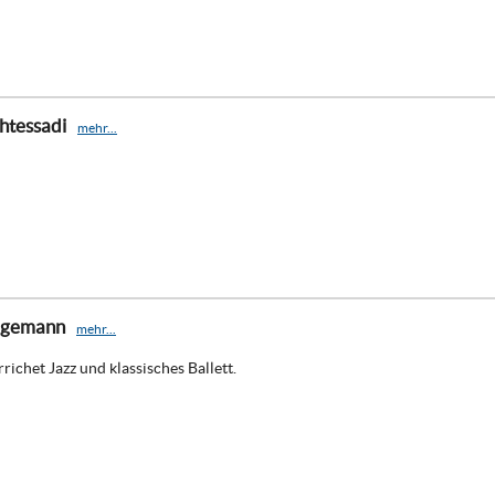
htessadi
mehr...
agemann
mehr...
richet Jazz und klassisches Ballett.