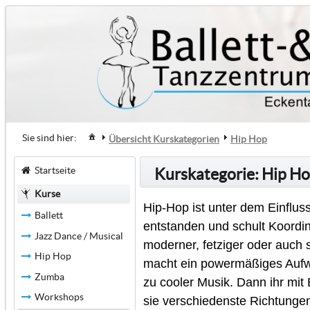
Sie sind hier:
Übersicht Kurskategorien
Hip Hop
Startseite
Kurskategorie: Hip H
Kurse
Hip-Hop ist unter dem Einflus
Ballett
entstanden und schult Koordina
Jazz Dance / Musical
moderner, fetziger oder auch 
Hip Hop
macht ein power­mäßiges Auf­wä
Zumba
zu cooler Musik. Dann ihr mit 
Workshops
sie ver­schiedenste Rich­tun­