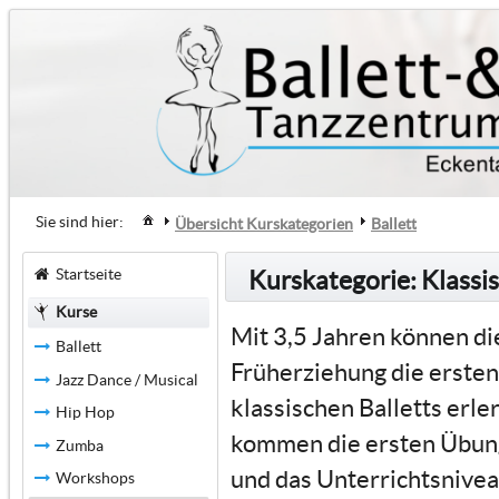
Sie sind hier:
Übersicht Kurskategorien
Ballett
Startseite
Kurskategorie: Klassis
Kurse
Mit 3,5 Jahren können di
Ballett
Früherziehung die ersten
Jazz Dance / Musical
klassischen Balletts erl
Hip Hop
kommen die ersten Übung
Zumba
und das Unterrichtsniveau
Workshops