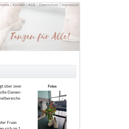
rtseite
|
Kontakt
|
AGB
|
Datenschutz
|
Impressum
ügt über zwei
Fotos
große Damen-
ielbereiche
der Fraas
n sich im 1.