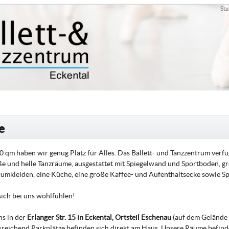
Sta
e
0 qm haben wir genug Platz für Alles. Das Ballett- und Tanzzentrum verf
e und helle Tanzräume, ausgestattet mit Spiegelwand und Sportboden, 
mkleiden, eine Küche, eine große Kaffee- und Aufenthaltsecke sowie Sp
sich bei uns wohlfühlen!
ns in der
Erlanger Str. 15 in Eckental, Ortsteil Eschenau
(auf dem Gelände 
usreichend Parkplätze befinden sich direkt am Haus. Unsere Räume befinde