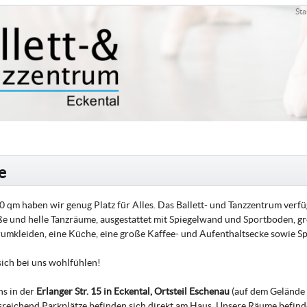
Sta
e
0 qm haben wir genug Platz für Alles. Das Ballett- und Tanzzentrum verf
e und helle Tanzräume, ausgestattet mit Spiegelwand und Sportboden, 
mkleiden, eine Küche, eine große Kaffee- und Aufenthaltsecke sowie Sp
sich bei uns wohlfühlen!
ns in der
Erlanger Str. 15 in Eckental, Ortsteil Eschenau
(auf dem Gelände 
usreichend Parkplätze befinden sich direkt am Haus. Unsere Räume befinde