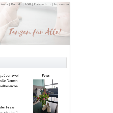
rtseite
|
Kontakt
|
AGB
|
Datenschutz
|
Impressum
ügt über zwei
Fotos
große Damen-
ielbereiche
der Fraas
n sich im 1.