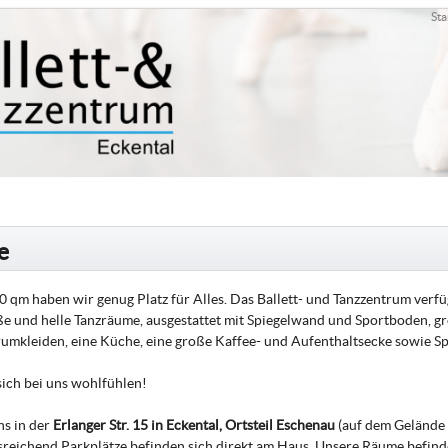
Sta
e
0 qm haben wir genug Platz für Alles. Das Ballett- und Tanzzentrum verf
e und helle Tanzräume, ausgestattet mit Spiegelwand und Sportboden, 
mkleiden, eine Küche, eine große Kaffee- und Aufenthaltsecke sowie Sp
sich bei uns wohlfühlen!
ns in der
Erlanger Str. 15 in Eckental, Ortsteil Eschenau
(auf dem Gelände 
usreichend Parkplätze befinden sich direkt am Haus. Unsere Räume befinde