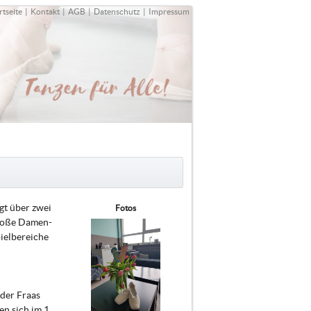
rtseite
|
Kontakt
|
AGB
|
Datenschutz
|
Impressum
ügt über zwei
Fotos
große Damen-
ielbereiche
der Fraas
n sich im 1.