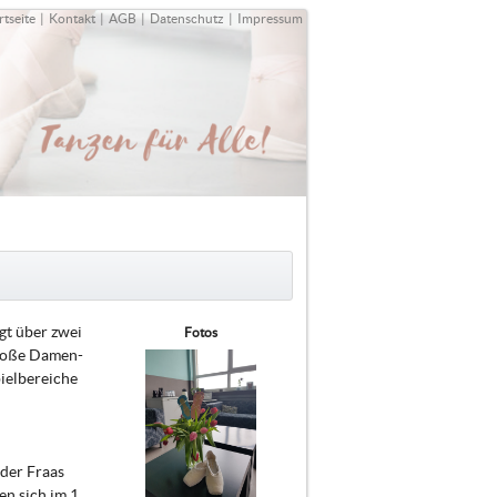
rtseite
|
Kontakt
|
AGB
|
Datenschutz
|
Impressum
ügt über zwei
Fotos
große Damen-
ielbereiche
der Fraas
n sich im 1.