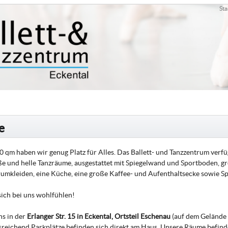
Sta
e
0 qm haben wir genug Platz für Alles. Das Ballett- und Tanzzentrum verf
e und helle Tanzräume, ausgestattet mit Spiegelwand und Sportboden, 
mkleiden, eine Küche, eine große Kaffee- und Aufenthaltsecke sowie Sp
sich bei uns wohlfühlen!
ns in der
Erlanger Str. 15 in Eckental, Ortsteil Eschenau
(auf dem Gelände 
usreichend Parkplätze befinden sich direkt am Haus. Unsere Räume befinde