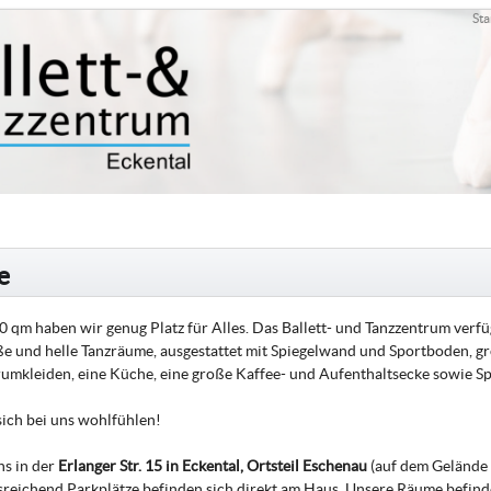
Sta
e
0 qm haben wir genug Platz für Alles. Das Ballett- und Tanzzentrum verf
e und helle Tanzräume, ausgestattet mit Spiegelwand und Sportboden, 
mkleiden, eine Küche, eine große Kaffee- und Aufenthaltsecke sowie Sp
sich bei uns wohlfühlen!
ns in der
Erlanger Str. 15 in Eckental, Ortsteil Eschenau
(auf dem Gelände 
usreichend Parkplätze befinden sich direkt am Haus. Unsere Räume befinde