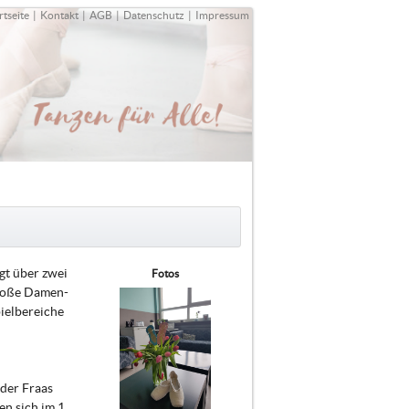
rtseite
|
Kontakt
|
AGB
|
Datenschutz
|
Impressum
ügt über zwei
Fotos
große Damen-
ielbereiche
der Fraas
n sich im 1.