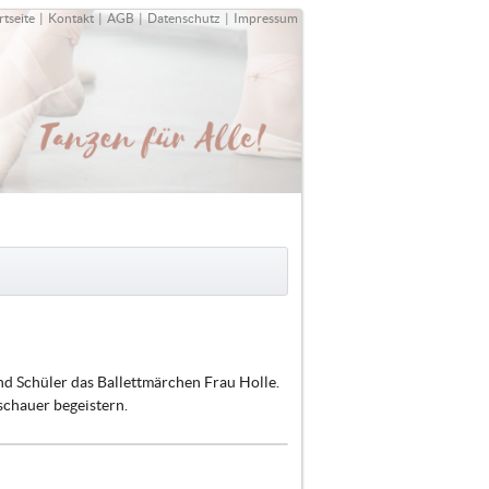
rtseite
|
Kontakt
|
AGB
|
Datenschutz
|
Impressum
d Schüler das Ballettmärchen Frau Holle.
schauer begeistern.