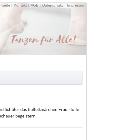
rtseite
|
Kontakt
|
AGB
|
Datenschutz
|
Impressum
d Schüler das Ballettmärchen Frau Holle.
schauer begeistern.