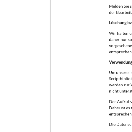
Melden Sie 
der Bearbei
Löschung bz
Wir halten 
daher nur so
vorgesehenen
entsprechend
Verwendung 
Um unsere In
Scriptbiblio
werden zur 
nicht unters
Der Aufruf v
Dabei ist es
entsprechen
Die Datensch