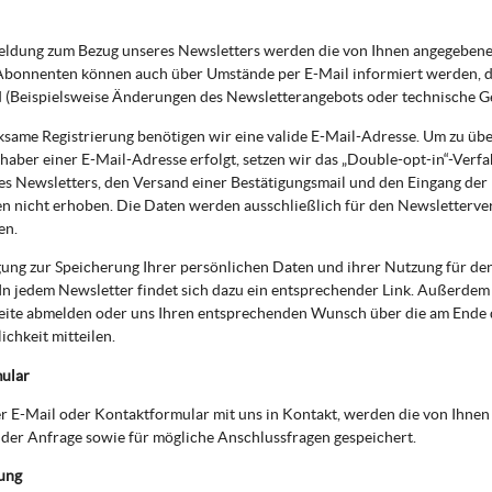
eldung zum Bezug unseres Newsletters werden die von Ihnen angegebene
bonnenten können auch über Umstände per E-Mail informiert werden, die
d (Beispielsweise Änderungen des Newsletterangebots oder technische G
ksame Registrierung benötigen wir eine valide E-Mail-Adresse. Um zu üb
haber einer E-Mail-Adresse erfolgt, setzen wir das „Double-opt-in“-Verfa
es Newsletters, den Versand einer Bestätigungsmail und den Eingang der
n nicht erhoben. Die Daten werden ausschließlich für den Newsletterve
en.
gung zur Speicherung Ihrer persönlichen Daten und ihrer Nutzung für de
In jedem Newsletter findet sich dazu ein entsprechender Link. Außerdem k
eite abmelden oder uns Ihren entsprechenden Wunsch über die am Ende
chkeit mitteilen.
ular
per E-Mail oder Kontaktformular mit uns in Kontakt, werden die von Ih
der Anfrage sowie für mögliche Anschlussfragen gespeichert.
ung