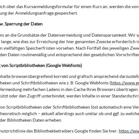
sich über das Kursanmeldungsformular für einen Kurs an, werden die v
tung der Anmeldungsanfrage gespeichert.
w. Sperrung der Daten
uns an die Grundsätze der Datenvermeidung und Datensparsamkeit. Wir 
 lange, wie dies zur Erreichung der hier genannten Zwecke erforderlich i
 vielfältigen Speicherfristen vorsehen. Nach Fortfall des jeweiligen Zwe
en Daten routinemäßig und entsprechend den gesetzlichen Vorschriften 
von Scriptbibliotheken (Google Webfonts)
halte browserübergreifend korrekt und grafisch ansprechend darzustell
theken und Schriftbibliotheken wie z. B. Google Webfonts (
https://www.g
Vermeidung mehrfachen Ladens in den Cache Ihres Browsers übertragen.
tützt oder den Zugriff unterbindet, werden Inhalte in einer Standardschrif
on Scriptbibliotheken oder Schriftbibliotheken löst automatisch eine Ve
 theoretisch möglich – aktuell allerdings auch unklar ob und ggf. zu welc
der Bibliotheken Daten erheben.
utzrichtlinie des Bibliothekbetreibers Google finden Sie hier:
https://ww