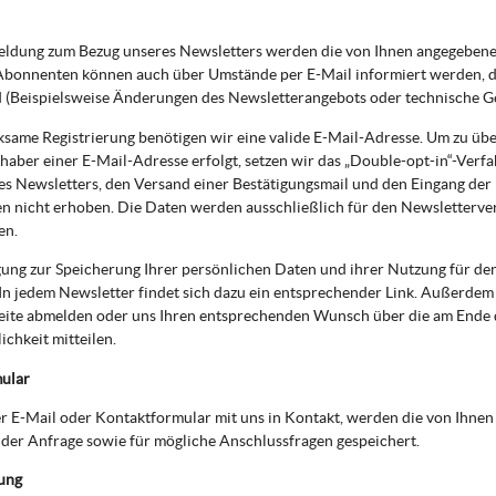
eldung zum Bezug unseres Newsletters werden die von Ihnen angegebene
bonnenten können auch über Umstände per E-Mail informiert werden, die
d (Beispielsweise Änderungen des Newsletterangebots oder technische G
ksame Registrierung benötigen wir eine valide E-Mail-Adresse. Um zu üb
haber einer E-Mail-Adresse erfolgt, setzen wir das „Double-opt-in“-Verfa
es Newsletters, den Versand einer Bestätigungsmail und den Eingang der
n nicht erhoben. Die Daten werden ausschließlich für den Newsletterve
en.
gung zur Speicherung Ihrer persönlichen Daten und ihrer Nutzung für de
In jedem Newsletter findet sich dazu ein entsprechender Link. Außerdem k
eite abmelden oder uns Ihren entsprechenden Wunsch über die am Ende
chkeit mitteilen.
ular
per E-Mail oder Kontaktformular mit uns in Kontakt, werden die von Ih
der Anfrage sowie für mögliche Anschlussfragen gespeichert.
ung