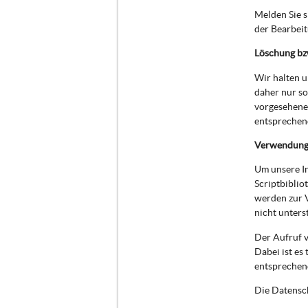
Melden Sie 
der Bearbei
Löschung bz
Wir halten 
daher nur so
vorgesehenen
entsprechend
Verwendung 
Um unsere In
Scriptbiblio
werden zur 
nicht unters
Der Aufruf v
Dabei ist es
entsprechen
Die Datensch