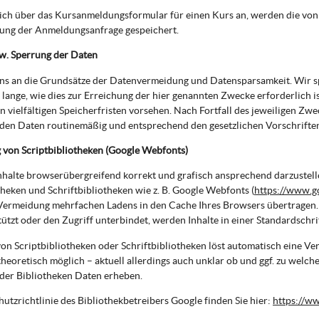
sich über das Kursanmeldungsformular für einen Kurs an, werden die v
tung der Anmeldungsanfrage gespeichert.
w. Sperrung der Daten
uns an die Grundsätze der Datenvermeidung und Datensparsamkeit. Wir 
 lange, wie dies zur Erreichung der hier genannten Zwecke erforderlich i
 vielfältigen Speicherfristen vorsehen. Nach Fortfall des jeweiligen Zwe
en Daten routinemäßig und entsprechend den gesetzlichen Vorschriften 
von Scriptbibliotheken (Google Webfonts)
halte browserübergreifend korrekt und grafisch ansprechend darzustell
theken und Schriftbibliotheken wie z. B. Google Webfonts (
https://www.g
Vermeidung mehrfachen Ladens in den Cache Ihres Browsers übertragen.
tützt oder den Zugriff unterbindet, werden Inhalte in einer Standardschrif
on Scriptbibliotheken oder Schriftbibliotheken löst automatisch eine Ve
 theoretisch möglich – aktuell allerdings auch unklar ob und ggf. zu welc
der Bibliotheken Daten erheben.
utzrichtlinie des Bibliothekbetreibers Google finden Sie hier:
https://ww