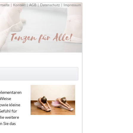
rtseite
|
Kontakt
|
AGB
|
Datenschutz
|
Impressum
 elementaren
 Weise
owie kleine
Gefühl für
die weitere
n Sie das