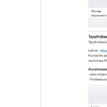
Montag
wöchentlich
Tanzfrüher
Tanzfrüherz
Lehrer:
Aly
Kurspreis (p
noch freie P
Kurshinweis
- kein Unter
- Probestun