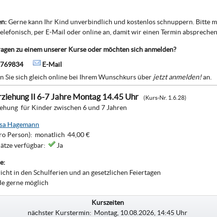
n:
Gerne kann Ihr Kind unverbindlich und kostenlos schnuppern. Bitte m
telefonisch, per E-Mail oder online an, damit wir einen Termin abspreche
ragen zu einem unserer Kurse oder möchten sich anmelden?
2769834
E-Mail
en Sie sich gleich online bei Ihrem Wunschkurs über
jetzt anmelden!
an.
ziehung II 6-7 Jahre Montag 14.45 Uhr
(Kurs-Nr. 1.6.28)
iehung für Kinder zwischen 6 und 7 Jahren
ssa Hagemann
ro Person):
monatlich
44,00 €
lätze verfügbar:
Ja
e:
richt in den Schulferien und an gesetzlichen Feiertagen
de gerne möglich
Kurszeiten
nächster Kurstermin:
Montag, 10.08.2026, 14:45 Uhr