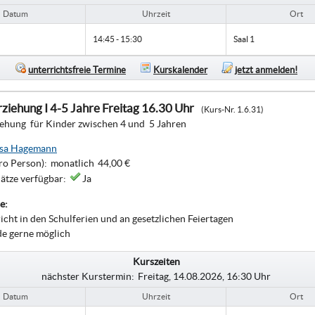
Datum
Uhrzeit
Ort
14:45 - 15:30
Saal 1
unterrichtsfreie Termine
Kurskalender
jetzt anmelden!
ziehung I 4-5 Jahre Freitag 16.30 Uhr
(Kurs-Nr. 1.6.31)
iehung für Kinder zwischen 4 und 5 Jahren
ssa Hagemann
ro Person):
monatlich
44,00 €
lätze verfügbar:
Ja
e:
richt in den Schulferien und an gesetzlichen Feiertagen
de gerne möglich
Kurszeiten
nächster Kurstermin:
Freitag, 14.08.2026, 16:30 Uhr
Datum
Uhrzeit
Ort