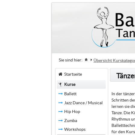
Sie sind hier:
Übersicht Kurskatego
Startseite
Tänze
Kurse
In der tänze
Ballett
Schritten de
Jazz Dance / Musical
lernen sie d
Hip Hop
Tänze. Die K
Rhythmus und
Zumba
Balletttechn
Workshops
für den Kurs