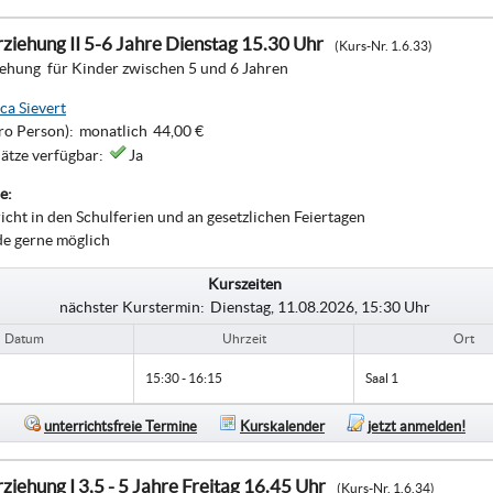
ziehung II 5-6 Jahre Dienstag 15.30 Uhr
(Kurs-Nr. 1.6.33)
iehung für Kinder zwischen 5 und 6 Jahren
ca Sievert
ro Person):
monatlich
44,00 €
lätze verfügbar:
Ja
e:
richt in den Schulferien und an gesetzlichen Feiertagen
de gerne möglich
Kurszeiten
nächster Kurstermin:
Dienstag, 11.08.2026, 15:30 Uhr
Datum
Uhrzeit
Ort
15:30 - 16:15
Saal 1
unterrichtsfreie Termine
Kurskalender
jetzt anmelden!
ziehung I 3,5 - 5 Jahre Freitag 16.45 Uhr
(Kurs-Nr. 1.6.34)