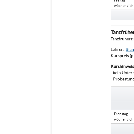
Freitag
wöchentlich
Tanzfrüher
Tanzfrüherzi
Lehrer:
Bian
Kurspreis (p
Kurshinweis
- kein Unter
- Probestun
Dienstag
wöchentlich