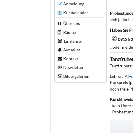
Anmeldung
Kurskalender
Probestunde
sich jedoch 
Über uns
Haben Sie F
Räume
09126 
Tanzlehrer
...oder meld
Aktuelles
Tanzfrüher
Kontakt
Tanzfrüherz
Newsletter
Lehrer:
Aly
Bildergalerien
Kurspreis (p
noch freie P
Kurshinweis
- kein Unter
- Probestun