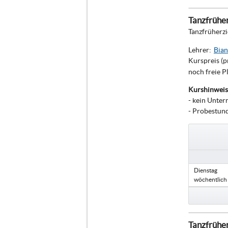
Tanzfrüher
Tanzfrüherz
Lehrer:
Bian
Kurspreis (p
noch freie P
Kurshinweis
- kein Unter
- Probestun
Dienstag
wöchentlich
Tanzfrüher