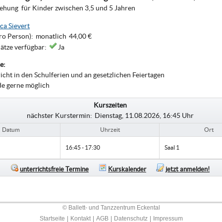
ehung für Kinder zwischen 3,5 und 5 Jahren
ca Sievert
ro Person):
monatlich
44,00 €
lätze verfügbar:
Ja
e:
richt in den Schulferien und an gesetzlichen Feiertagen
de gerne möglich
Kurszeiten
nächster Kurstermin:
Dienstag, 11.08.2026, 16:45 Uhr
Datum
Uhrzeit
Ort
16:45 - 17:30
Saal 1
unterrichtsfreie Termine
Kurskalender
jetzt anmelden!
© Ballett- und Tanzzentrum Eckental
Startseite
|
Kontakt
|
AGB
|
Datenschutz
|
Impressum