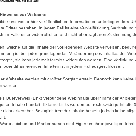
@tanzen-eckental.de
 Hinweise zur Webseite
Bilder und weiter hier veröffentlichten Informationen unterliegen dem Ur
e Dritter bestehen. In jedem Fall ist eine Vervielfältigung, Verbreitung
ch im Falle einer widerruflichen und nicht übertragbaren Zustimmung de
en, welche auf die Inhalte der vorliegenden Website verweisen, bedür
immung ist bei jeder grundlegenden Veränderung des Inhaltes der Webse
ragen, sie kann jederzeit formlos widerrufen werden. Eine Verlinkung v
n oder diffamierenden Inhalten ist in jedem Fall ausgeschlossen.
der Webseite werden mit größter Sorgfalt erstellt. Dennoch kann keine Ga
 werden.
ttels Querverweis (Link) verbundene Webinhalte übernimmt der Anbieter
enen Inhalte handelt. Externe Links wurden auf rechtswidrige Inhalte 
e nicht erkennbar. Bezüglich fremder Inhalte besteht jedoch keine al
cht.
 Warenzeichen und Markennamen sind Eigentum ihrer jeweiligen Inhab