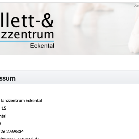
Sta
essum
d Tanzzentrum Eckental
. 15
ntal
d
9126 2769834