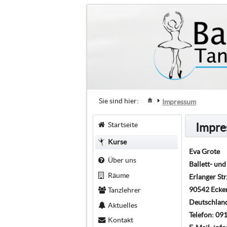
Sie sind hier:
Impressum
Startseite
Impr
Kurse
Eva Grote
Über uns
Ballett- un
Räume
Erlanger Str
90542 Ecke
Tanzlehrer
Deutschlan
Aktuelles
Telefon: 0
Kontakt