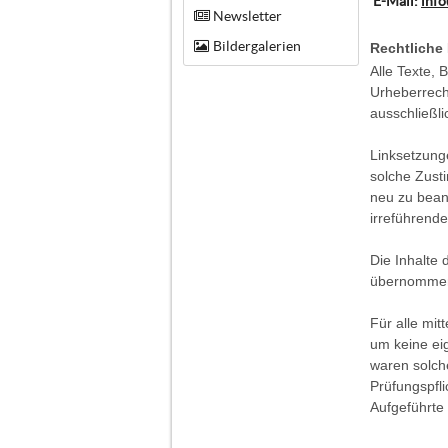
E-Mail:
info
Newsletter
Bildergalerien
Rechtliche
Alle Texte, 
Urheberrecht
ausschließli
Linksetzung
solche Zust
neu zu beant
irreführende
Die Inhalte 
übernommen
Für alle mi
um keine eig
waren solch
Prüfungspfli
Aufgeführte