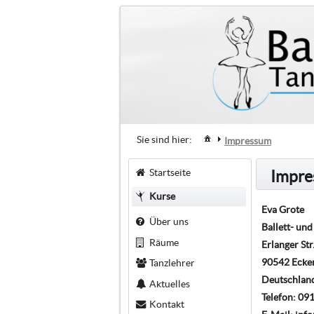
Sie sind hier:
Impressum
Startseite
Impr
Kurse
Eva Grote
Über uns
Ballett- un
Räume
Erlanger Str
90542 Ecke
Tanzlehrer
Deutschlan
Aktuelles
Telefon: 0
Kontakt