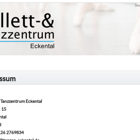
Sta
essum
d Tanzzentrum Eckental
. 15
ntal
d
9126 2769834