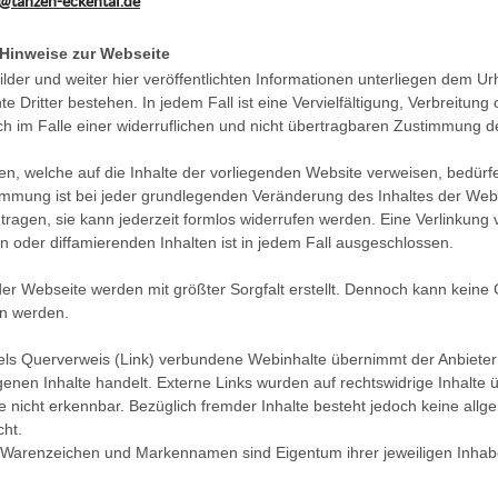
@tanzen-eckental.de
 Hinweise zur Webseite
Bilder und weiter hier veröffentlichten Informationen unterliegen dem Ur
e Dritter bestehen. In jedem Fall ist eine Vervielfältigung, Verbreitung
ch im Falle einer widerruflichen und nicht übertragbaren Zustimmung de
en, welche auf die Inhalte der vorliegenden Website verweisen, bedür
immung ist bei jeder grundlegenden Veränderung des Inhaltes der Webse
ragen, sie kann jederzeit formlos widerrufen werden. Eine Verlinkung v
n oder diffamierenden Inhalten ist in jedem Fall ausgeschlossen.
der Webseite werden mit größter Sorgfalt erstellt. Dennoch kann keine Ga
 werden.
ttels Querverweis (Link) verbundene Webinhalte übernimmt der Anbieter
enen Inhalte handelt. Externe Links wurden auf rechtswidrige Inhalte 
e nicht erkennbar. Bezüglich fremder Inhalte besteht jedoch keine al
cht.
 Warenzeichen und Markennamen sind Eigentum ihrer jeweiligen Inhab