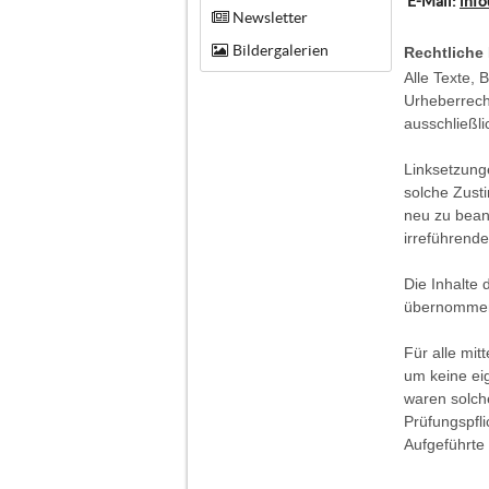
E-Mail:
info
Newsletter
Bildergalerien
Rechtliche
Alle Texte, 
Urheberrecht
ausschließli
Linksetzung
solche Zust
neu zu beant
irreführende
Die Inhalte 
übernommen
Für alle mi
um keine eig
waren solch
Prüfungspfli
Aufgeführte