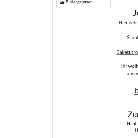
Bildergalerien
J
Hier geh
Schül
Ballett t
Ihr wol
unser
Zu
Habt 
H