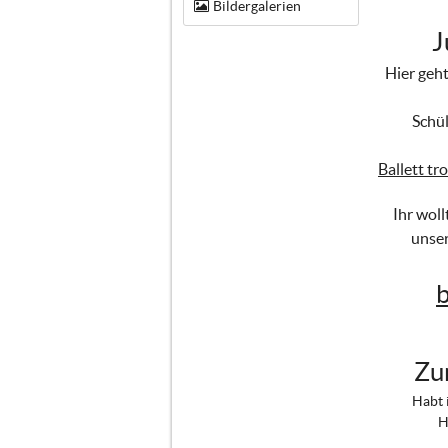
Bildergalerien
J
Hier geh
Schül
Ballett t
Ihr wol
unser
Zu
Habt 
H