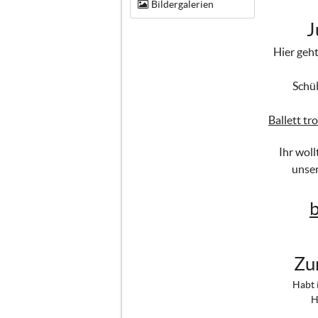
Bildergalerien
J
Hier geh
Schül
Ballett t
Ihr wol
unser
Zu
Habt 
H